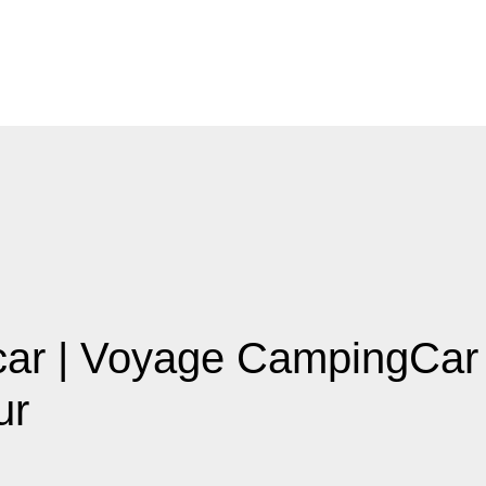
r | Voyage CampingCar L
ur